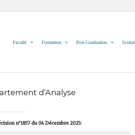
Primary
Faculté
Formation
Post Graduation
Scolari
menu
partement d’Analyse
écision n°1857 du 04 Décembre 2025: