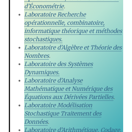
d’Économétrie
.
Laboratoire Recherche
opérationnelle, combinatoire,
informatique théorique et méthodes
stochastiques.
Laboratoire d’Algèbre et Théorie des
Nombres
.
Laboratoire des Systèmes
Dynamiques.
Laboratoire d’Analyse
Mathématique et Numérique des
Équations aux Dérivées Partielles
.
Laboratoire Modélisation
Stochastique Traitement des
Données
.
Laboratoire d’Arithmétique, Codage,